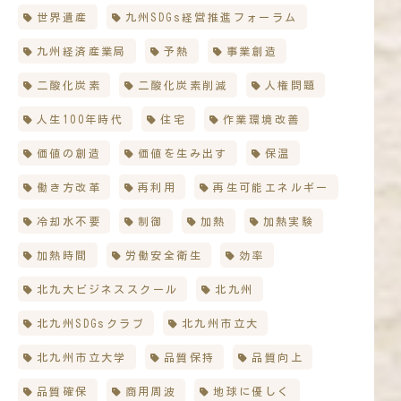
世界遺産
九州SDGs経営推進フォーラム
九州経済産業局
予熱
事業創造
二酸化炭素
二酸化炭素削減
人権問題
人生100年時代
住宅
作業環境改善
価値の創造
価値を生み出す
保温
働き方改革
再利用
再生可能エネルギー
冷却水不要
制御
加熱
加熱実験
加熱時間
労働安全衛生
効率
北九大ビジネススクール
北九州
北九州SDGsクラブ
北九州市立大
北九州市立大学
品質保持
品質向上
品質確保
商用周波
地球に優しく