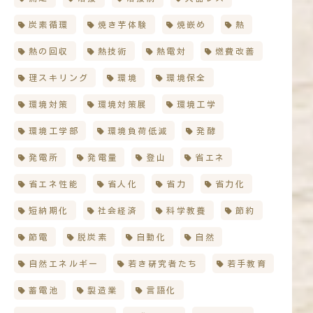
炭素循環
焼き芋体験
焼嵌め
熱
熱の回収
熱技術
熱電対
燃費改善
理スキリング
環境
環境保全
環境対策
環境対策展
環境工学
環境工学部
環境負荷低減
発酵
発電所
発電量
登山
省エネ
省エネ性能
省人化
省力
省力化
短納期化
社会経済
科学教養
節約
節電
脱炭素
自動化
自然
自然エネルギー
若き研究者たち
若手教育
蓄電池
製造業
言語化