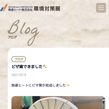
コ
ン
blog
テ
ン
ツ
へ
ブログ
ス
キ
ッ
プ
ブログ
ピザ窯できました
2021/10/15
熱産ヒートにピザ窯が完成しました