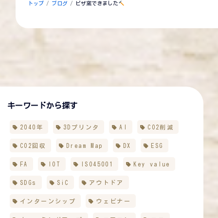
トップ
ブログ
ピザ窯できました
キーワードから探す
2040年
3Dプリンタ
AI
CO2削減
CO2回収
Dream Map
DX
ESG
FA
IOT
ISO45001
Key value
SDGs
SiC
アウトドア
インターンシップ
ウェビナー