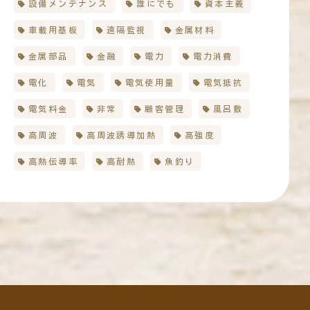
設備メンテナンス
誰にでも
資本主義
車載用基板
遠隔監視
金属材料
金属部品
金融
電力
電力消費
電化
電気
電気使用量
電気抵抗
電気料金
非常
顧客管理
風呂敷
高周波
高周波誘導加熱
高強度
高熱伝導率
高耐熱
魚釣り