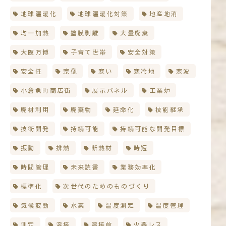
地球温暖化
地球温暖化対策
地産地消
均一加熱
塗膜剥離
大量廃棄
大阪万博
子育て世帯
安全対策
安全性
宗像
寒い
寒冷地
寒波
小倉魚町商店街
展示パネル
工業炉
廃材利用
廃棄物
延命化
技能継承
技術開発
持続可能
持続可能な開発目標
振動
排熱
断熱材
時短
時間管理
未来読書
業務効率化
標準化
次世代のためのものづくり
気候変動
水素
温度測定
温度管理
測定
溶接
溶接前
火器レス