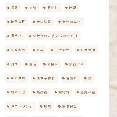
振動
排熱
断熱材
時短
時間管理
未来読書
業務効率化
標準化
次世代のためのものづくり
気候変動
水素
温度測定
温度管理
測定
溶接
溶接前
火器レス
炭素循環
焼き芋体験
焼嵌め
熱
熱の回収
熱技術
熱電対
燃費改善
理スキリング
環境
環境保全