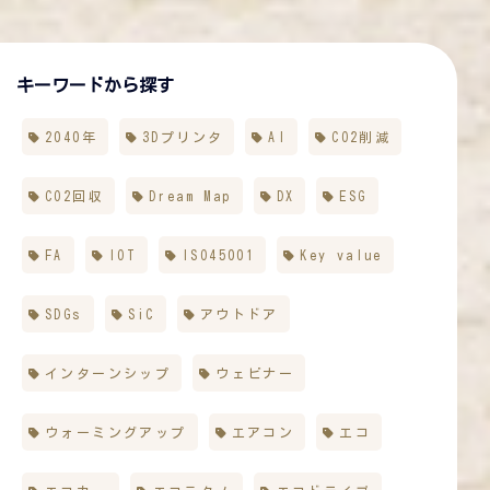
キーワードから探す
2040年
3Dプリンタ
AI
CO2削減
CO2回収
Dream Map
DX
ESG
FA
IOT
ISO45001
Key value
SDGs
SiC
アウトドア
インターンシップ
ウェビナー
ウォーミングアップ
エアコン
エコ