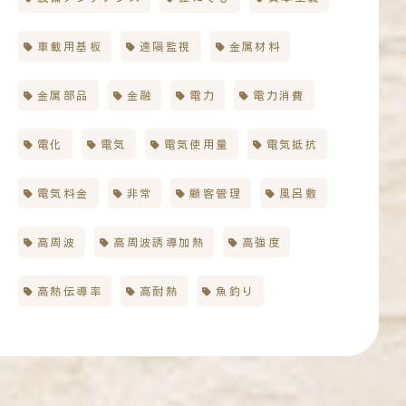
車載用基板
遠隔監視
金属材料
金属部品
金融
電力
電力消費
電化
電気
電気使用量
電気抵抗
電気料金
非常
顧客管理
風呂敷
高周波
高周波誘導加熱
高強度
高熱伝導率
高耐熱
魚釣り