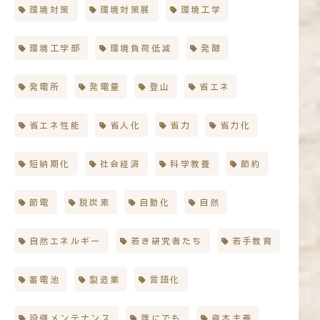
環境対策
環境対策展
環境工学
環境工学部
環境負荷低減
発酵
発電所
発電量
登山
省エネ
省エネ性能
省人化
省力
省力化
短納期化
社会経済
科学教養
節約
節電
脱炭素
自動化
自然
自然エネルギー
若き研究者たち
若手教育
蓄電池
製造業
言語化
設備メンテナンス
誰にでも
資本主義