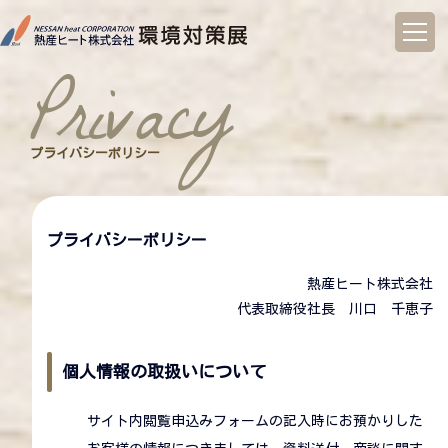
コ
ン
privacy
テ
ン
ツ
へ
プライバシーポリシー
ス
キ
ッ
プ
プライバシーポリシー
熱産ヒート株式会社
代表取締役社長 川口 千恵子
個人情報の取扱いについて
サイト内閲覧申込みフォームの記入時にお預かりした