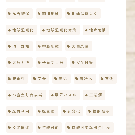
品質確保
商用周波
地球に優しく
地球温暖化
地球温暖化対策
地産地消
均一加熱
塗膜剥離
大量廃棄
大阪万博
子育て世帯
安全対策
安全性
宗像
寒い
寒冷地
寒波
小倉魚町商店街
展示パネル
工業炉
廃材利用
廃棄物
延命化
技能継承
技術開発
持続可能
持続可能な開発目標