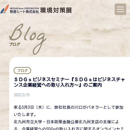
コ
ン
blog
テ
ン
ツ
へ
ブログ
ス
キ
ッ
プ
ブログ
ＳＤＧｓビジネスセミナー『ＳＤＧｓはビジネスチャ
ンス企業経営への取り入れ方～』のご案内
2022/2/15
来る3月3日（木）に、弊社社長の川口がパネラーとして参加
いたします。
北九州市立大学・日本政策金融公庫北九州支店の主催によ
る、企業経営へのSDGsの取り入れ方に関するオンラインセミ