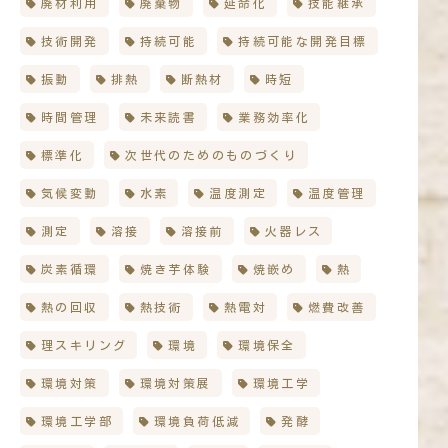
廃材利用
廃棄物
延命化
技能継承
技術開発
持続可能
持続可能な開発目標
振動
排熱
断熱材
時短
時間管理
未来読書
業務効率化
標準化
次世代のためのものづくり
気候変動
水素
温度測定
温度管理
測定
溶接
溶接前
火器レス
炭素循環
焼き芋体験
焼嵌め
熱
熱の回収
熱技術
熱電対
燃費改善
理スキリング
環境
環境保全
環境対策
環境対策展
環境工学
環境工学部
環境負荷低減
発酵