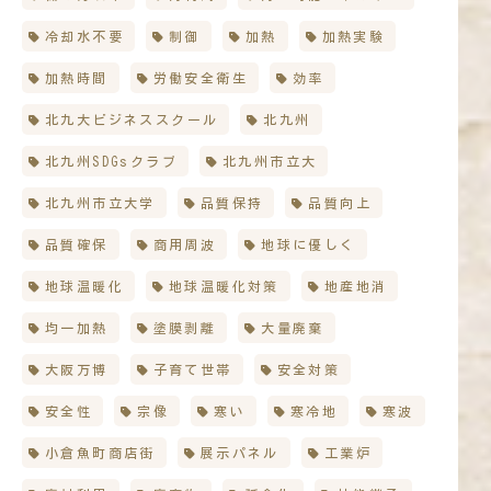
冷却水不要
制御
加熱
加熱実験
加熱時間
労働安全衛生
効率
北九大ビジネススクール
北九州
北九州SDGsクラブ
北九州市立大
北九州市立大学
品質保持
品質向上
品質確保
商用周波
地球に優しく
地球温暖化
地球温暖化対策
地産地消
均一加熱
塗膜剥離
大量廃棄
大阪万博
子育て世帯
安全対策
安全性
宗像
寒い
寒冷地
寒波
小倉魚町商店街
展示パネル
工業炉