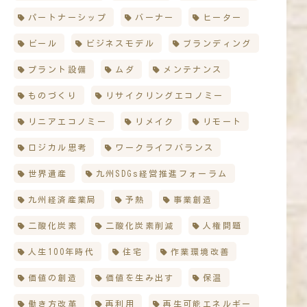
パートナーシップ
バーナー
ヒーター
ビール
ビジネスモデル
ブランディング
プラント設備
ムダ
メンテナンス
ものづくり
リサイクリングエコノミー
リニアエコノミー
リメイク
リモート
ロジカル思考
ワークライフバランス
世界遺産
九州SDGs経営推進フォーラム
九州経済産業局
予熱
事業創造
二酸化炭素
二酸化炭素削減
人権問題
人生100年時代
住宅
作業環境改善
価値の創造
価値を生み出す
保温
働き方改革
再利用
再生可能エネルギー