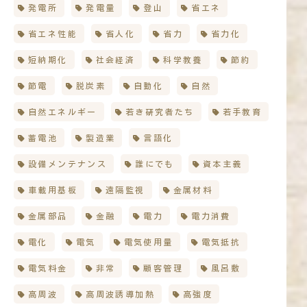
発電所
発電量
登山
省エネ
省エネ性能
省人化
省力
省力化
短納期化
社会経済
科学教養
節約
節電
脱炭素
自動化
自然
自然エネルギー
若き研究者たち
若手教育
蓄電池
製造業
言語化
設備メンテナンス
誰にでも
資本主義
車載用基板
遠隔監視
金属材料
金属部品
金融
電力
電力消費
電化
電気
電気使用量
電気抵抗
電気料金
非常
顧客管理
風呂敷
高周波
高周波誘導加熱
高強度