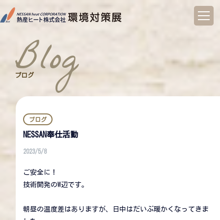
コ
ン
blog
テ
ン
ツ
へ
ブログ
ス
キ
ッ
プ
ブログ
NESSAN奉仕活動
2023/5/8
ご安全に！
技術開発のW辺です。
朝昼の温度差はありますが、日中はだいぶ暖かくなってきま