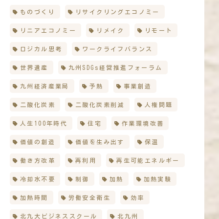
ものづくり
リサイクリングエコノミー
リニアエコノミー
リメイク
リモート
ロジカル思考
ワークライフバランス
世界遺産
九州SDGs経営推進フォーラム
九州経済産業局
予熱
事業創造
二酸化炭素
二酸化炭素削減
人権問題
人生100年時代
住宅
作業環境改善
価値の創造
価値を生み出す
保温
働き方改革
再利用
再生可能エネルギー
冷却水不要
制御
加熱
加熱実験
加熱時間
労働安全衛生
効率
北九大ビジネススクール
北九州