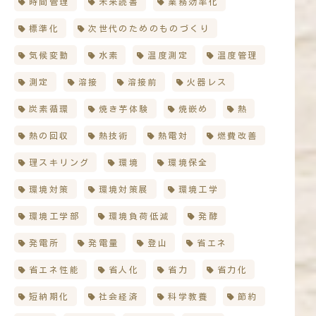
時間管理
未来読書
業務効率化
標準化
次世代のためのものづくり
気候変動
水素
温度測定
温度管理
測定
溶接
溶接前
火器レス
炭素循環
焼き芋体験
焼嵌め
熱
熱の回収
熱技術
熱電対
燃費改善
理スキリング
環境
環境保全
環境対策
環境対策展
環境工学
環境工学部
環境負荷低減
発酵
発電所
発電量
登山
省エネ
省エネ性能
省人化
省力
省力化
短納期化
社会経済
科学教養
節約