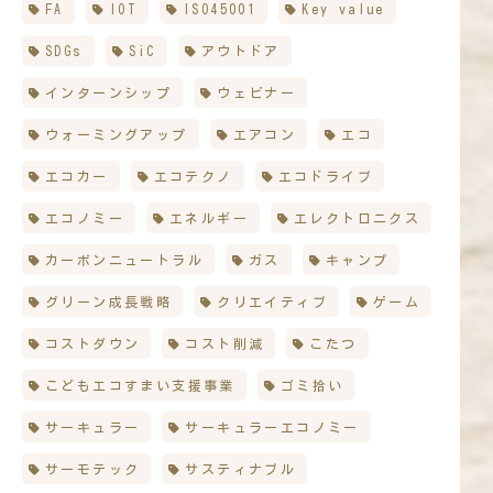
FA
IOT
ISO45001
Key value
SDGs
SiC
アウトドア
インターンシップ
ウェビナー
ウォーミングアップ
エアコン
エコ
エコカー
エコテクノ
エコドライブ
エコノミー
エネルギー
エレクトロニクス
カーボンニュートラル
ガス
キャンプ
グリーン成長戦略
クリエイティブ
ゲーム
コストダウン
コスト削減
こたつ
こどもエコすまい支援事業
ゴミ拾い
サーキュラー
サーキュラーエコノミー
サーモテック
サスティナブル