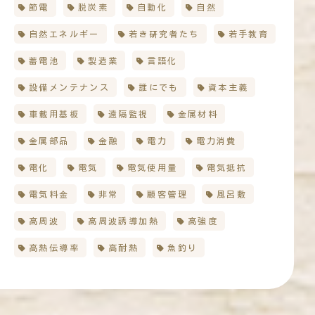
節電
脱炭素
自動化
自然
自然エネルギー
若き研究者たち
若手教育
蓄電池
製造業
言語化
設備メンテナンス
誰にでも
資本主義
車載用基板
遠隔監視
金属材料
金属部品
金融
電力
電力消費
電化
電気
電気使用量
電気抵抗
電気料金
非常
顧客管理
風呂敷
高周波
高周波誘導加熱
高強度
高熱伝導率
高耐熱
魚釣り