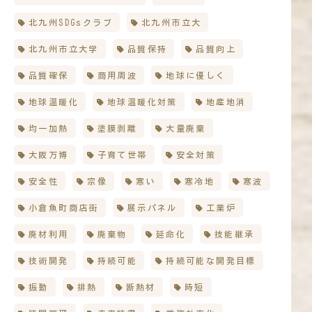
北九州SDGsクラブ
北九州市立大
北九州市立大学
品質保持
品質向上
品質確保
商用周波
地球に優しく
地球温暖化
地球温暖化対策
地産地消
均一加熱
塗膜剥離
大量廃棄
大阪万博
子育て世帯
安全対策
安全性
宗像
寒い
寒冷地
寒波
小倉魚町商店街
展示パネル
工業炉
廃材利用
廃棄物
延命化
技能継承
技術開発
持続可能
持続可能な開発目標
振動
排熱
断熱材
時短