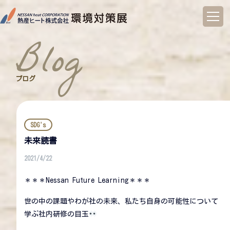
コ
ン
blog
テ
ン
ツ
へ
ブログ
ス
キ
ッ
プ
SDG's
未来読書
2021/4/22
＊＊＊Nessan Future Learning＊＊＊
世の中の課題やわが社の未来、私たち自身の可能性について
学ぶ社内研修の目玉