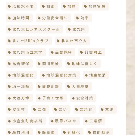
冷却水不要
制御
加熱
加熱実験
加熱時間
労働安全衛生
効率
北九大ビジネススクール
北九州
北九州SDGsクラブ
北九州市立大
北九州市立大学
品質保持
品質向上
品質確保
商用周波
地球に優しく
地球温暖化
地球温暖化対策
地産地消
均一加熱
塗膜剥離
大量廃棄
大阪万博
子育て世帯
安全対策
安全性
宗像
寒い
寒冷地
寒波
小倉魚町商店街
展示パネル
工業炉
廃材利用
廃棄物
延命化
技能継承