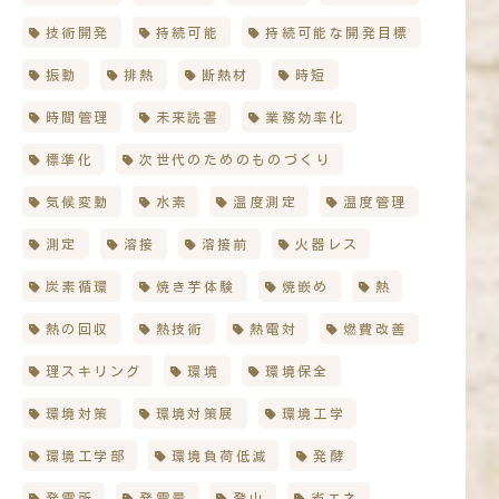
技術開発
持続可能
持続可能な開発目標
振動
排熱
断熱材
時短
時間管理
未来読書
業務効率化
標準化
次世代のためのものづくり
気候変動
水素
温度測定
温度管理
測定
溶接
溶接前
火器レス
炭素循環
焼き芋体験
焼嵌め
熱
熱の回収
熱技術
熱電対
燃費改善
理スキリング
環境
環境保全
環境対策
環境対策展
環境工学
環境工学部
環境負荷低減
発酵
発電所
発電量
登山
省エネ