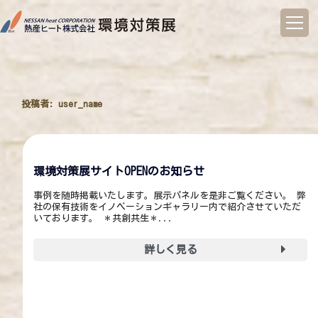
コ
ン
テ
ン
ツ
へ
投稿者:
user_name
ス
キ
ッ
プ
環境対策展サイトOPENのお知らせ
事例を随時掲載いたします。展示パネルを是非ご覧ください。 弊
社の保有技術をイノベーションギャラリー内で紹介させていただ
いております。 ＊共創共生＊...
詳しく見る