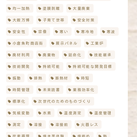
均一加熱
塗膜剥離
大量廃棄
大阪万博
子育て世帯
安全対策
安全性
宗像
寒い
寒冷地
寒波
小倉魚町商店街
展示パネル
工業炉
廃材利用
廃棄物
延命化
技能継承
技術開発
持続可能
持続可能な開発目標
振動
排熱
断熱材
時短
時間管理
未来読書
業務効率化
標準化
次世代のためのものづくり
気候変動
水素
温度測定
温度管理
測定
溶接
溶接前
火器レス
炭素循環
焼き芋体験
焼嵌め
熱