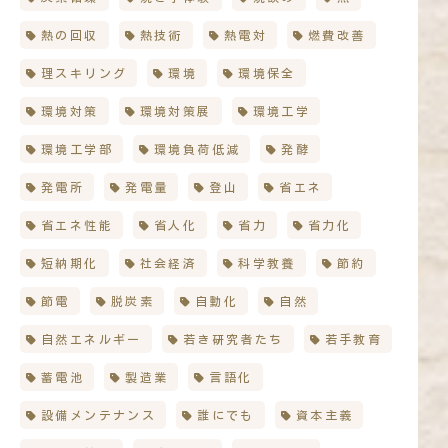
熱の回収
熱技術
熱電対
燃費改善
理スキリング
環境
環境保全
環境対策
環境対策展
環境工学
環境工学部
環境負荷低減
発酵
発電所
発電量
登山
省エネ
省エネ性能
省人化
省力
省力化
短納期化
社会経済
科学教養
節約
節電
脱炭素
自動化
自然
自然エネルギー
若き研究者たち
若手教育
蓄電池
製造業
言語化
設備メンテナンス
誰にでも
資本主義