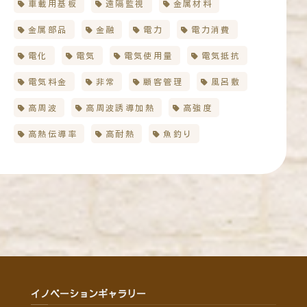
車載用基板
遠隔監視
金属材料
金属部品
金融
電力
電力消費
電化
電気
電気使用量
電気抵抗
電気料金
非常
顧客管理
風呂敷
高周波
高周波誘導加熱
高強度
高熱伝導率
高耐熱
魚釣り
イノベーションギャラリー