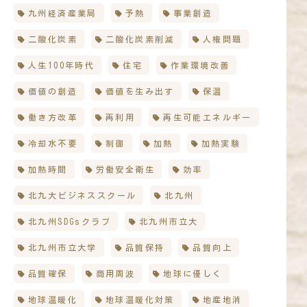
九州経済産業局
予熱
事業創造
二酸化炭素
二酸化炭素削減
人権問題
人生100年時代
住宅
作業環境改善
価値の創造
価値を生み出す
保温
働き方改革
再利用
再生可能エネルギー
冷却水不要
制御
加熱
加熱実験
加熱時間
労働安全衛生
効率
北九大ビジネススクール
北九州
北九州SDGsクラブ
北九州市立大
北九州市立大学
品質保持
品質向上
品質確保
商用周波
地球に優しく
地球温暖化
地球温暖化対策
地産地消