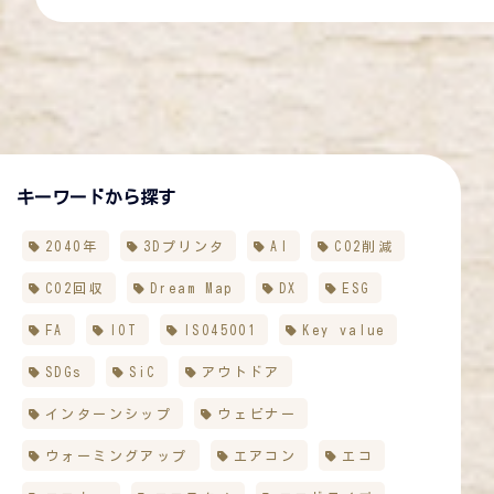
キーワードから探す
2040年
3Dプリンタ
AI
CO2削減
CO2回収
Dream Map
DX
ESG
FA
IOT
ISO45001
Key value
SDGs
SiC
アウトドア
インターンシップ
ウェビナー
ウォーミングアップ
エアコン
エコ