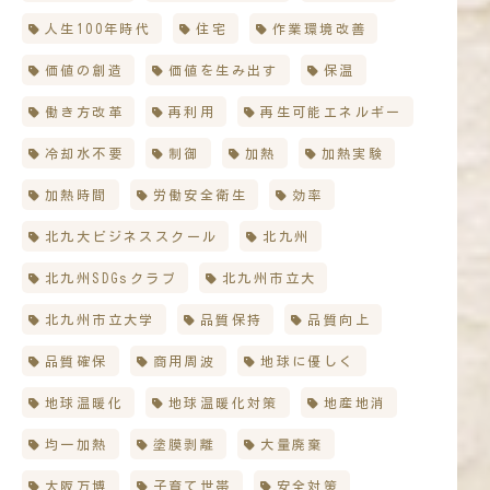
人生100年時代
住宅
作業環境改善
価値の創造
価値を生み出す
保温
働き方改革
再利用
再生可能エネルギー
冷却水不要
制御
加熱
加熱実験
加熱時間
労働安全衛生
効率
北九大ビジネススクール
北九州
北九州SDGsクラブ
北九州市立大
北九州市立大学
品質保持
品質向上
品質確保
商用周波
地球に優しく
地球温暖化
地球温暖化対策
地産地消
均一加熱
塗膜剥離
大量廃棄
大阪万博
子育て世帯
安全対策