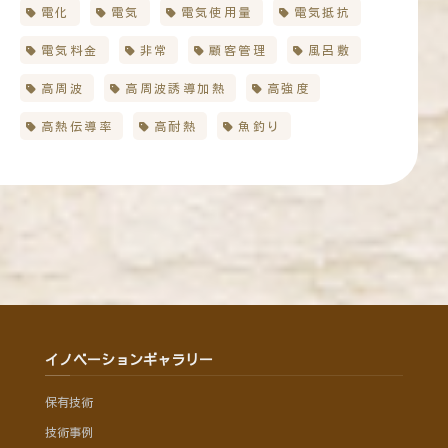
電化
電気
電気使用量
電気抵抗
電気料金
非常
顧客管理
風呂敷
高周波
高周波誘導加熱
高強度
高熱伝導率
高耐熱
魚釣り
イノベーションギャラリー
保有技術
技術事例