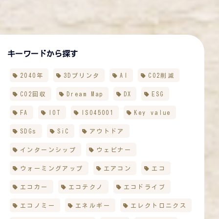
キーワードから探す
2040年
3Dプリンタ
AI
CO2削減
CO2回収
Dream Map
DX
ESG
FA
IOT
ISO45001
Key value
SDGs
SiC
アウトドア
インターンシップ
ウェビナー
ウォーミングアップ
エアコン
エコ
エコカー
エコテクノ
エコドライブ
エコノミー
エネルギー
エレクトロニクス