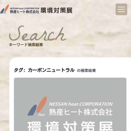
コ
ン
search
テ
ン
ツ
へ
キーワード検索結果
ス
キ
ッ
プ
タグ:
カーボンニュートラル
の検索結果