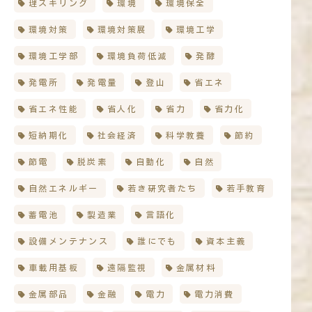
理スキリング
環境
環境保全
環境対策
環境対策展
環境工学
環境工学部
環境負荷低減
発酵
発電所
発電量
登山
省エネ
省エネ性能
省人化
省力
省力化
短納期化
社会経済
科学教養
節約
節電
脱炭素
自動化
自然
自然エネルギー
若き研究者たち
若手教育
蓄電池
製造業
言語化
設備メンテナンス
誰にでも
資本主義
車載用基板
遠隔監視
金属材料
金属部品
金融
電力
電力消費