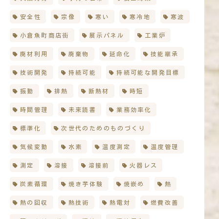
安全性
宗像
寒い
寒冷地
寒波
小倉魚町商店街
展示パネル
工業炉
廃材利用
廃棄物
延命化
技能継承
技術開発
持続可能
持続可能な開発目標
振動
排熱
断熱材
時短
時間管理
未来読書
業務効率化
標準化
次世代のためのものづくり
気候変動
水素
温度測定
温度管理
測定
溶接
溶接前
火器レス
炭素循環
焼き芋体験
焼嵌め
熱
熱の回収
熱技術
熱電対
燃費改善