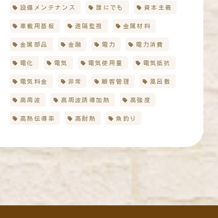
設備メンテナンス
誰にでも
資本主義
車載用基板
遠隔監視
金属材料
金属部品
金融
電力
電力消費
電化
電気
電気使用量
電気抵抗
電気料金
非常
顧客管理
風呂敷
高周波
高周波誘導加熱
高強度
高熱伝導率
高耐熱
魚釣り