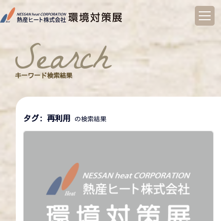
コ
ン
search
テ
ン
ツ
へ
キーワード検索結果
ス
キ
ッ
プ
タグ:
再利用
の検索結果