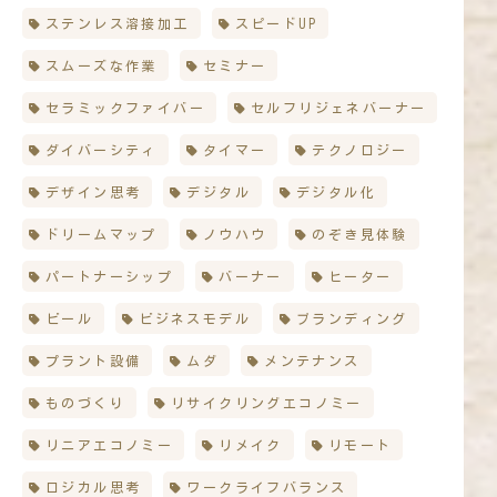
ステンレス溶接加工
スピードUP
スムーズな作業
セミナー
セラミックファイバー
セルフリジェネバーナー
ダイバーシティ
タイマー
テクノロジー
デザイン思考
デジタル
デジタル化
ドリームマップ
ノウハウ
のぞき見体験
パートナーシップ
バーナー
ヒーター
ビール
ビジネスモデル
ブランディング
プラント設備
ムダ
メンテナンス
ものづくり
リサイクリングエコノミー
リニアエコノミー
リメイク
リモート
ロジカル思考
ワークライフバランス