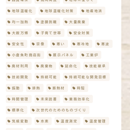
地球温暖化
地球温暖化対策
地産地消
均一加熱
塗膜剥離
大量廃棄
大阪万博
子育て世帯
安全対策
安全性
宗像
寒い
寒冷地
寒波
小倉魚町商店街
展示パネル
工業炉
廃材利用
廃棄物
延命化
技能継承
技術開発
持続可能
持続可能な開発目標
振動
排熱
断熱材
時短
時間管理
未来読書
業務効率化
標準化
次世代のためのものづくり
気候変動
水素
温度測定
温度管理