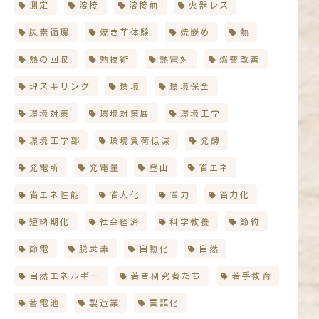
測定
溶接
溶接前
火器レス
炭素循環
焼き芋体験
焼嵌め
熱
熱の回収
熱技術
熱電対
燃費改善
理スキリング
環境
環境保全
環境対策
環境対策展
環境工学
環境工学部
環境負荷低減
発酵
発電所
発電量
登山
省エネ
省エネ性能
省人化
省力
省力化
短納期化
社会経済
科学教養
節約
節電
脱炭素
自動化
自然
自然エネルギー
若き研究者たち
若手教育
蓄電池
製造業
言語化