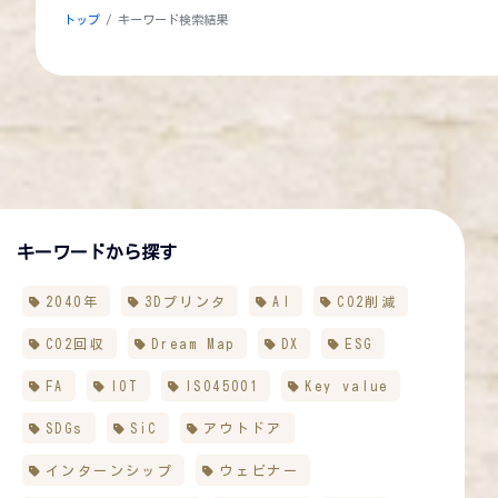
トップ
キーワード検索結果
キーワードから探す
2040年
3Dプリンタ
AI
CO2削減
CO2回収
Dream Map
DX
ESG
FA
IOT
ISO45001
Key value
SDGs
SiC
アウトドア
インターンシップ
ウェビナー