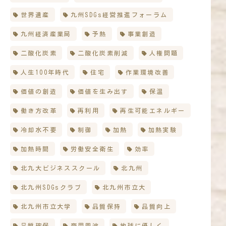
世界遺産
九州SDGs経営推進フォーラム
九州経済産業局
予熱
事業創造
二酸化炭素
二酸化炭素削減
人権問題
人生100年時代
住宅
作業環境改善
価値の創造
価値を生み出す
保温
働き方改革
再利用
再生可能エネルギー
冷却水不要
制御
加熱
加熱実験
加熱時間
労働安全衛生
効率
北九大ビジネススクール
北九州
北九州SDGsクラブ
北九州市立大
北九州市立大学
品質保持
品質向上
品質確保
商用周波
地球に優しく