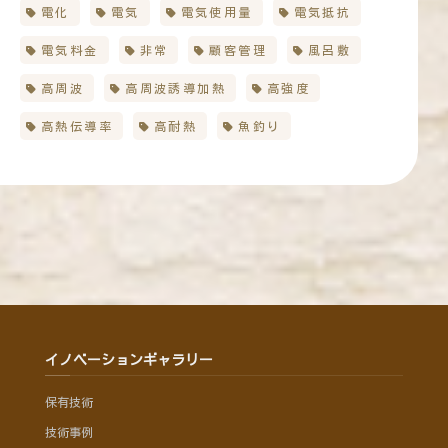
電化
電気
電気使用量
電気抵抗
電気料金
非常
顧客管理
風呂敷
高周波
高周波誘導加熱
高強度
高熱伝導率
高耐熱
魚釣り
イノベーションギャラリー
保有技術
技術事例