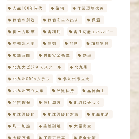
人生100年時代
住宅
作業環境改善
価値の創造
価値を生み出す
保温
働き方改革
再利用
再生可能エネルギー
冷却水不要
制御
加熱
加熱実験
加熱時間
労働安全衛生
効率
北九大ビジネススクール
北九州
北九州SDGsクラブ
北九州市立大
北九州市立大学
品質保持
品質向上
品質確保
商用周波
地球に優しく
地球温暖化
地球温暖化対策
地産地消
均一加熱
塗膜剥離
大量廃棄
大阪万博
子育て世帯
安全対策