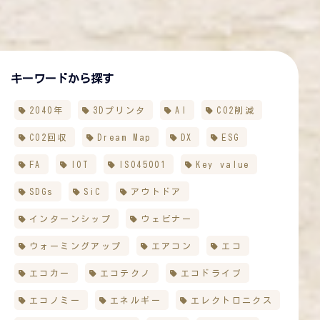
キーワードから探す
2040年
3Dプリンタ
AI
CO2削減
CO2回収
Dream Map
DX
ESG
FA
IOT
ISO45001
Key value
SDGs
SiC
アウトドア
インターンシップ
ウェビナー
ウォーミングアップ
エアコン
エコ
エコカー
エコテクノ
エコドライブ
エコノミー
エネルギー
エレクトロニクス