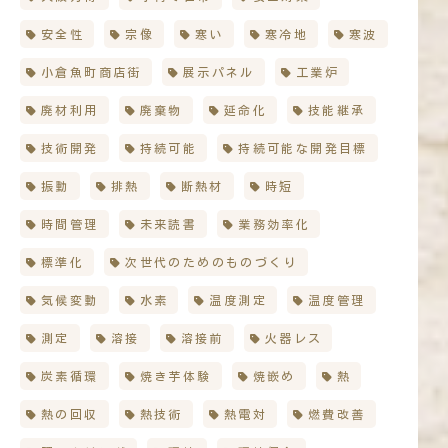
安全性
宗像
寒い
寒冷地
寒波
小倉魚町商店街
展示パネル
工業炉
廃材利用
廃棄物
延命化
技能継承
技術開発
持続可能
持続可能な開発目標
振動
排熱
断熱材
時短
時間管理
未来読書
業務効率化
標準化
次世代のためのものづくり
気候変動
水素
温度測定
温度管理
測定
溶接
溶接前
火器レス
炭素循環
焼き芋体験
焼嵌め
熱
熱の回収
熱技術
熱電対
燃費改善