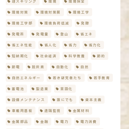
理スキリング
環境
環境保全
環境対策
環境対策展
環境工学
環境工学部
環境負荷低減
発酵
発電所
発電量
登山
省エネ
省エネ性能
省人化
省力
省力化
短納期化
社会経済
科学教養
節約
節電
脱炭素
自動化
自然
自然エネルギー
若き研究者たち
若手教育
蓄電池
製造業
言語化
設備メンテナンス
誰にでも
資本主義
車載用基板
遠隔監視
金属材料
金属部品
金融
電力
電力消費