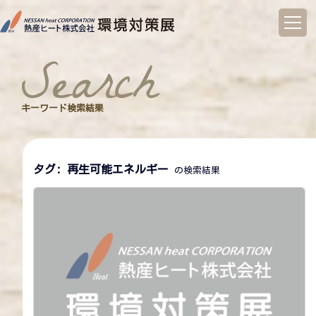
コ
ン
search
テ
ン
ツ
へ
キーワード検索結果
ス
キ
ッ
プ
タグ:
再生可能エネルギー
の検索結果