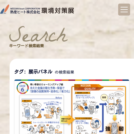
コ
ン
search
テ
ン
ツ
へ
キーワード検索結果
ス
キ
ッ
プ
タグ:
展示パネル
の検索結果