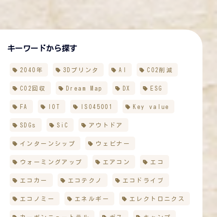
キーワードから探す
2040年
3Dプリンタ
AI
CO2削減
CO2回収
Dream Map
DX
ESG
FA
IOT
ISO45001
Key value
SDGs
SiC
アウトドア
インターンシップ
ウェビナー
ウォーミングアップ
エアコン
エコ
エコカー
エコテクノ
エコドライブ
エコノミー
エネルギー
エレクトロニクス