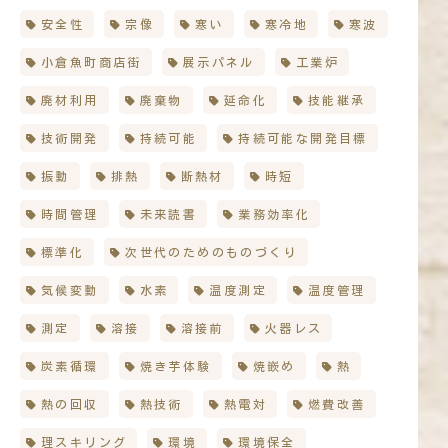
安全性
宗像
寒い
寒冷地
寒波
小倉魚町商店街
展示パネル
工業炉
廃材利用
廃棄物
延命化
技能継承
技術開発
持続可能
持続可能な開発目標
振動
排熱
断熱材
時短
時間管理
未来読書
業務効率化
標準化
次世代のためのものづくり
気候変動
水素
温度測定
温度管理
測定
溶接
溶接前
火器レス
炭素循環
焼き芋体験
焼嵌め
熱
熱の回収
熱技術
熱電対
燃費改善
理スキリング
環境
環境保全