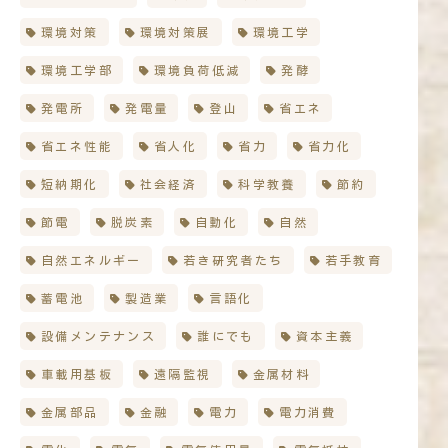
環境対策
環境対策展
環境工学
環境工学部
環境負荷低減
発酵
発電所
発電量
登山
省エネ
省エネ性能
省人化
省力
省力化
短納期化
社会経済
科学教養
節約
節電
脱炭素
自動化
自然
自然エネルギー
若き研究者たち
若手教育
蓄電池
製造業
言語化
設備メンテナンス
誰にでも
資本主義
車載用基板
遠隔監視
金属材料
金属部品
金融
電力
電力消費