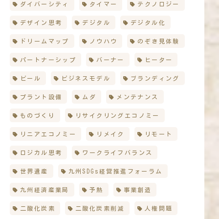
ダイバーシティ
タイマー
テクノロジー
デザイン思考
デジタル
デジタル化
ドリームマップ
ノウハウ
のぞき見体験
パートナーシップ
バーナー
ヒーター
ビール
ビジネスモデル
ブランディング
プラント設備
ムダ
メンテナンス
ものづくり
リサイクリングエコノミー
リニアエコノミー
リメイク
リモート
ロジカル思考
ワークライフバランス
世界遺産
九州SDGs経営推進フォーラム
九州経済産業局
予熱
事業創造
二酸化炭素
二酸化炭素削減
人権問題