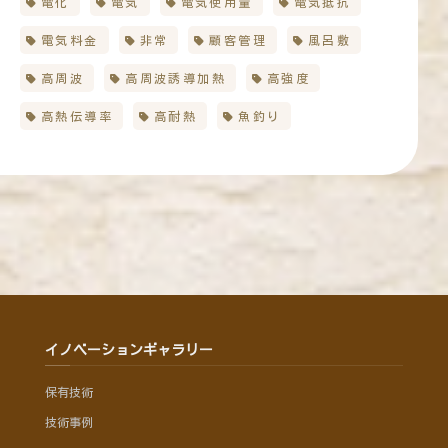
電化
電気
電気使用量
電気抵抗
電気料金
非常
顧客管理
風呂敷
高周波
高周波誘導加熱
高強度
高熱伝導率
高耐熱
魚釣り
イノベーションギャラリー
保有技術
技術事例