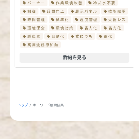
バーナー
作業環境改善
冷却水不要
制御
品質向上
展示パネル
技能継承
時間管理
標準化
温度管理
火器レス
環境保全
環境対策
省人化
省力化
脱炭素
自動化
誰にでも
電化
高周波誘導加熱
詳細を見る
トップ
キーワード検索結果