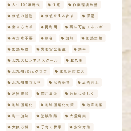
人生100年時代
住宅
作業環境改善
価値の創造
価値を生み出す
保温
働き方改革
再利用
再生可能エネルギー
冷却水不要
制御
加熱
加熱実験
加熱時間
労働安全衛生
効率
北九大ビジネススクール
北九州
北九州SDGsクラブ
北九州市立大
北九州市立大学
品質保持
品質向上
品質確保
商用周波
地球に優しく
地球温暖化
地球温暖化対策
地産地消
均一加熱
塗膜剥離
大量廃棄
大阪万博
子育て世帯
安全対策