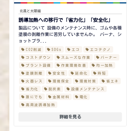
北風と太陽編
誘導加熱への移行で
「省力化」「安全化」
製品について 設備のメンテナンス時に、ゴムや各種
塗膜の剥離作業に苦労していませんか。 バーナ、シ
ョットブラ...
CO2削減
SDGs
エコ
エコテクノ
コストダウン
スムーズな作業
バーナー
プラント設備
作業環境改善
均一加熱
塗膜剥離
安全性
延命化
時短
火器レス
環境保全
環境対策
省エネ
省力化
脱炭素
設備メンテナンス
誰にでも
金属材料
電化
高周波誘導加熱
詳細を見る