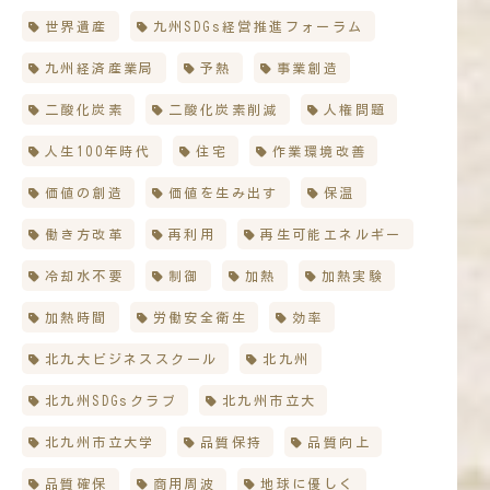
世界遺産
九州SDGs経営推進フォーラム
九州経済産業局
予熱
事業創造
二酸化炭素
二酸化炭素削減
人権問題
人生100年時代
住宅
作業環境改善
価値の創造
価値を生み出す
保温
働き方改革
再利用
再生可能エネルギー
冷却水不要
制御
加熱
加熱実験
加熱時間
労働安全衛生
効率
北九大ビジネススクール
北九州
北九州SDGsクラブ
北九州市立大
北九州市立大学
品質保持
品質向上
品質確保
商用周波
地球に優しく