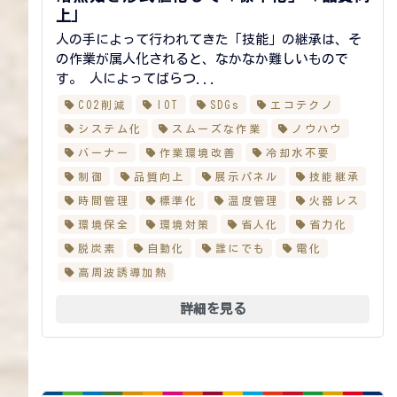
上」
人の手によって行われてきた「技能」の継承は、そ
の作業が属人化されると、なかなか難しいもので
す。 人によってばらつ...
CO2削減
IOT
SDGs
エコテクノ
システム化
スムーズな作業
ノウハウ
バーナー
作業環境改善
冷却水不要
制御
品質向上
展示パネル
技能継承
時間管理
標準化
温度管理
火器レス
環境保全
環境対策
省人化
省力化
脱炭素
自動化
誰にでも
電化
高周波誘導加熱
詳細を見る