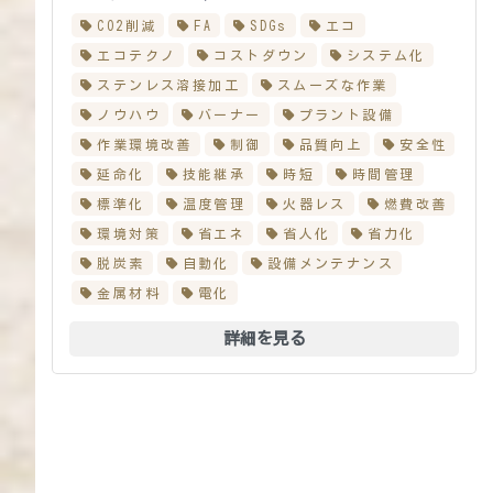
CO2削減
FA
SDGs
エコ
エコテクノ
コストダウン
システム化
ステンレス溶接加工
スムーズな作業
ノウハウ
バーナー
プラント設備
作業環境改善
制御
品質向上
安全性
延命化
技能継承
時短
時間管理
標準化
温度管理
火器レス
燃費改善
環境対策
省エネ
省人化
省力化
脱炭素
自動化
設備メンテナンス
金属材料
電化
詳細を見る