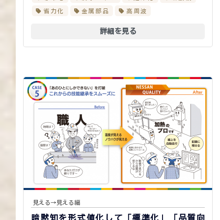
省力化
金属部品
高周波
詳細を見る
見える→見える編
暗黙知を形式値化して「標準化」「品質向