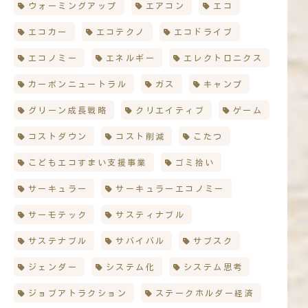
ウォーミングアップ
エアコン
エコ
エコカー
エコテクノ
エコドライブ
エコノミー
エネルギー
エレクトロニクス
カーボンニュートラル
ガス
キャンプ
グリーン成長戦略
クリエイティブ
ゲーム
コストダウン
コスト削減
こたつ
こどもエコすまい支援事業
ゴミ拾い
サーキュラー
サーキュラーエコノミー
サーモテック
サスティナブル
サステナブル
サバイバル
サブスク
ジェンダー
システム化
システム思考
ジョブアトラクション
ステークホルダー経済