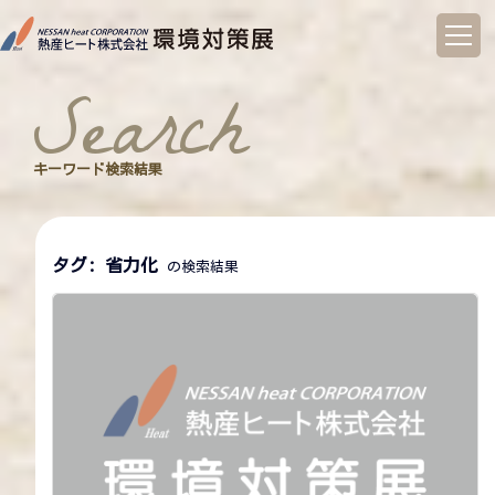
コ
ン
search
テ
ン
ツ
へ
キーワード検索結果
ス
キ
ッ
プ
タグ:
省力化
の検索結果