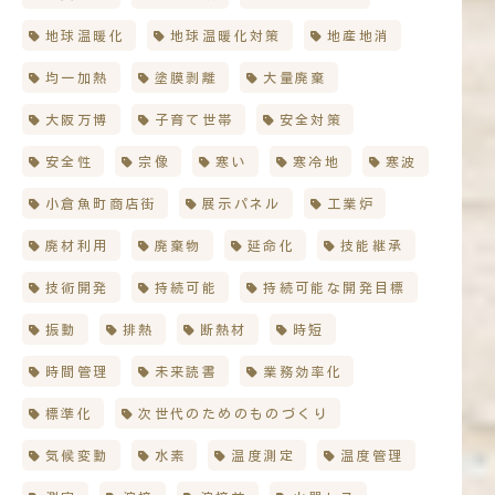
地球温暖化
地球温暖化対策
地産地消
均一加熱
塗膜剥離
大量廃棄
大阪万博
子育て世帯
安全対策
安全性
宗像
寒い
寒冷地
寒波
小倉魚町商店街
展示パネル
工業炉
廃材利用
廃棄物
延命化
技能継承
技術開発
持続可能
持続可能な開発目標
振動
排熱
断熱材
時短
時間管理
未来読書
業務効率化
標準化
次世代のためのものづくり
気候変動
水素
温度測定
温度管理