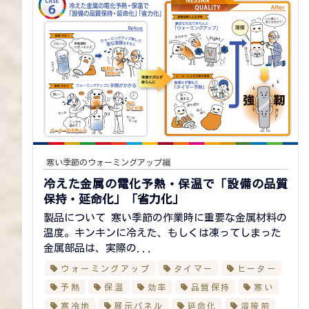
寒い季節のウォーミングアップ編
冷えた金属の電化予熱・保温で
「設備の品質
保持・延命化」
「省力化」
製品について 寒い季節の作業時に重要な金属材料の
温度。キンキンに冷えた、もしくは凍ってしまった
金属部品は、実際の...
ウォーミングアップ
タイマー
ヒーター
予熱
保温
効率
品質保持
寒い
寒冷地
展示パネル
延命化
溶接前