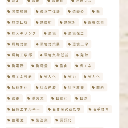
測定
溶接
溶接前
火器レス
炭素循環
焼き芋体験
焼嵌め
熱
熱の回収
熱技術
熱電対
燃費改善
理スキリング
環境
環境保全
環境対策
環境対策展
環境工学
環境工学部
環境負荷低減
発酵
発電所
発電量
登山
省エネ
省エネ性能
省人化
省力
省力化
短納期化
社会経済
科学教養
節約
節電
脱炭素
自動化
自然
自然エネルギー
若き研究者たち
若手教育
蓄電池
製造業
言語化