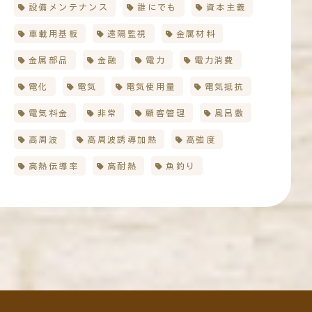
設備メンテナンス
誰にでも
資本主義
車載用基板
遠隔監視
金属材料
金属部品
金融
電力
電力消費
電化
電気
電気使用量
電気抵抗
電気料金
非常
顧客管理
風呂敷
高周波
高周波誘導加熱
高強度
高熱伝導率
高耐熱
魚釣り