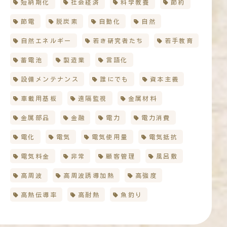
短納期化
社会経済
科学教養
節約
節電
脱炭素
自動化
自然
自然エネルギー
若き研究者たち
若手教育
蓄電池
製造業
言語化
設備メンテナンス
誰にでも
資本主義
車載用基板
遠隔監視
金属材料
金属部品
金融
電力
電力消費
電化
電気
電気使用量
電気抵抗
電気料金
非常
顧客管理
風呂敷
高周波
高周波誘導加熱
高強度
高熱伝導率
高耐熱
魚釣り