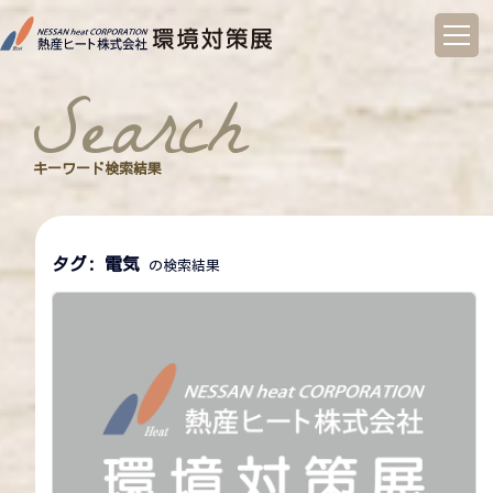
コ
ン
search
テ
ン
ツ
へ
キーワード検索結果
ス
キ
ッ
プ
タグ:
電気
の検索結果