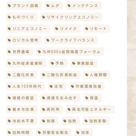
プラント設備
ムダ
メンテナンス
ものづくり
リサイクリングエコノミー
リニアエコノミー
リメイク
リモート
ロジカル思考
ワークライフバランス
世界遺産
九州SDGs経営推進フォーラム
九州経済産業局
予熱
事業創造
二酸化炭素
二酸化炭素削減
人権問題
人生100年時代
住宅
作業環境改善
価値の創造
価値を生み出す
保温
働き方改革
再利用
再生可能エネルギー
冷却水不要
制御
加熱
加熱実験
加熱時間
労働安全衛生
効率