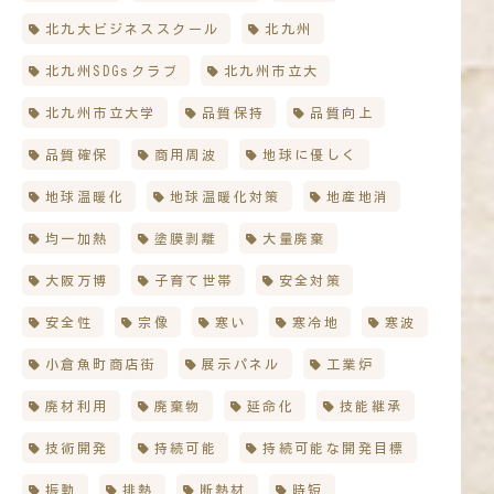
北九大ビジネススクール
北九州
北九州SDGsクラブ
北九州市立大
北九州市立大学
品質保持
品質向上
品質確保
商用周波
地球に優しく
地球温暖化
地球温暖化対策
地産地消
均一加熱
塗膜剥離
大量廃棄
大阪万博
子育て世帯
安全対策
安全性
宗像
寒い
寒冷地
寒波
小倉魚町商店街
展示パネル
工業炉
廃材利用
廃棄物
延命化
技能継承
技術開発
持続可能
持続可能な開発目標
振動
排熱
断熱材
時短