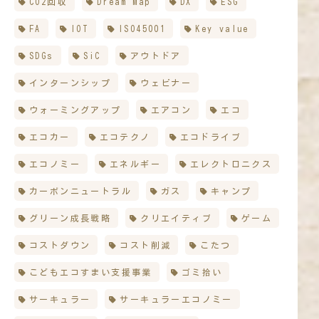
CO2回収
Dream Map
DX
ESG
FA
IOT
ISO45001
Key value
SDGs
SiC
アウトドア
インターンシップ
ウェビナー
ウォーミングアップ
エアコン
エコ
エコカー
エコテクノ
エコドライブ
エコノミー
エネルギー
エレクトロニクス
カーボンニュートラル
ガス
キャンプ
グリーン成長戦略
クリエイティブ
ゲーム
コストダウン
コスト削減
こたつ
こどもエコすまい支援事業
ゴミ拾い
サーキュラー
サーキュラーエコノミー