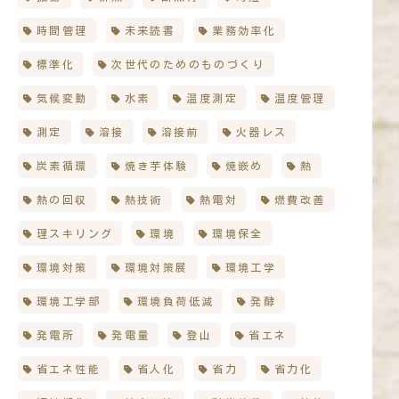
時間管理
未来読書
業務効率化
標準化
次世代のためのものづくり
気候変動
水素
温度測定
温度管理
測定
溶接
溶接前
火器レス
炭素循環
焼き芋体験
焼嵌め
熱
熱の回収
熱技術
熱電対
燃費改善
理スキリング
環境
環境保全
環境対策
環境対策展
環境工学
環境工学部
環境負荷低減
発酵
発電所
発電量
登山
省エネ
省エネ性能
省人化
省力
省力化