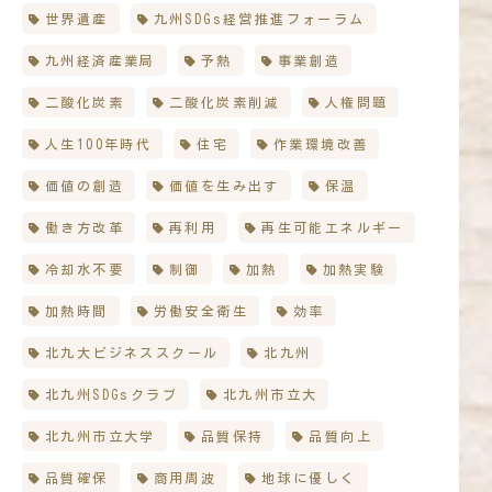
世界遺産
九州SDGs経営推進フォーラム
九州経済産業局
予熱
事業創造
二酸化炭素
二酸化炭素削減
人権問題
人生100年時代
住宅
作業環境改善
価値の創造
価値を生み出す
保温
働き方改革
再利用
再生可能エネルギー
冷却水不要
制御
加熱
加熱実験
加熱時間
労働安全衛生
効率
北九大ビジネススクール
北九州
北九州SDGsクラブ
北九州市立大
北九州市立大学
品質保持
品質向上
品質確保
商用周波
地球に優しく