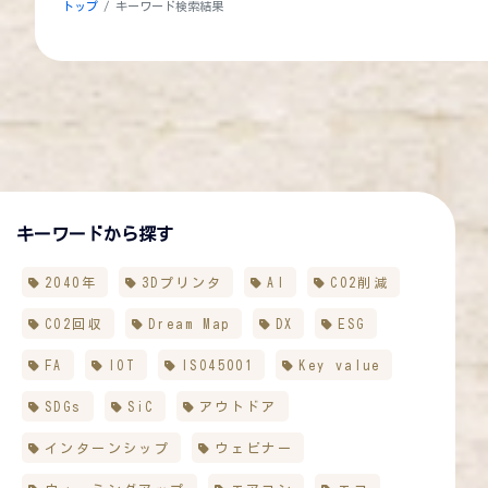
トップ
キーワード検索結果
キーワードから探す
2040年
3Dプリンタ
AI
CO2削減
CO2回収
Dream Map
DX
ESG
FA
IOT
ISO45001
Key value
SDGs
SiC
アウトドア
インターンシップ
ウェビナー