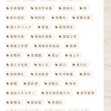
炭素循環
焼き芋体験
焼嵌め
熱
熱の回収
熱技術
熱電対
燃費改善
理スキリング
環境
環境保全
環境対策
環境対策展
環境工学
環境工学部
環境負荷低減
発酵
発電所
発電量
登山
省エネ
省エネ性能
省人化
省力
省力化
短納期化
社会経済
科学教養
節約
節電
脱炭素
自動化
自然
自然エネルギー
若き研究者たち
若手教育
蓄電池
製造業
言語化