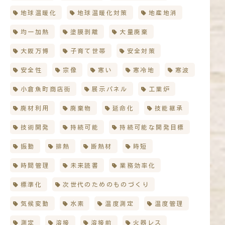
地球温暖化
地球温暖化対策
地産地消
均一加熱
塗膜剥離
大量廃棄
大阪万博
子育て世帯
安全対策
安全性
宗像
寒い
寒冷地
寒波
小倉魚町商店街
展示パネル
工業炉
廃材利用
廃棄物
延命化
技能継承
技術開発
持続可能
持続可能な開発目標
振動
排熱
断熱材
時短
時間管理
未来読書
業務効率化
標準化
次世代のためのものづくり
気候変動
水素
温度測定
温度管理
測定
溶接
溶接前
火器レス