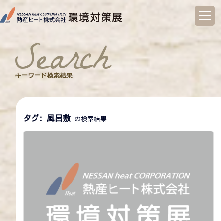
コ
ン
search
テ
ン
ツ
へ
キーワード検索結果
ス
キ
ッ
プ
タグ:
風呂敷
の検索結果