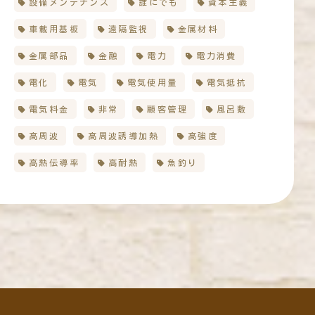
設備メンテナンス
誰にでも
資本主義
車載用基板
遠隔監視
金属材料
金属部品
金融
電力
電力消費
電化
電気
電気使用量
電気抵抗
電気料金
非常
顧客管理
風呂敷
高周波
高周波誘導加熱
高強度
高熱伝導率
高耐熱
魚釣り