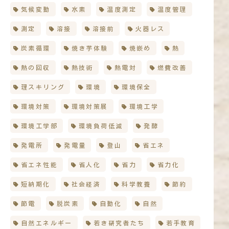
気候変動
水素
温度測定
温度管理
測定
溶接
溶接前
火器レス
炭素循環
焼き芋体験
焼嵌め
熱
熱の回収
熱技術
熱電対
燃費改善
理スキリング
環境
環境保全
環境対策
環境対策展
環境工学
環境工学部
環境負荷低減
発酵
発電所
発電量
登山
省エネ
省エネ性能
省人化
省力
省力化
短納期化
社会経済
科学教養
節約
節電
脱炭素
自動化
自然
自然エネルギー
若き研究者たち
若手教育