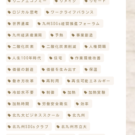
リニアエコノミー
リメイク
リモート
ロジカル思考
ワークライフバランス
世界遺産
九州SDGs経営推進フォーラム
九州経済産業局
予熱
事業創造
二酸化炭素
二酸化炭素削減
人権問題
人生100年時代
住宅
作業環境改善
価値の創造
価値を生み出す
保温
働き方改革
再利用
再生可能エネルギー
冷却水不要
制御
加熱
加熱実験
加熱時間
労働安全衛生
効率
北九大ビジネススクール
北九州
北九州SDGsクラブ
北九州市立大