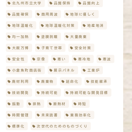
北九州市立大学
品質保持
品質向上
品質確保
商用周波
地球に優しく
地球温暖化
地球温暖化対策
地産地消
均一加熱
塗膜剥離
大量廃棄
大阪万博
子育て世帯
安全対策
安全性
宗像
寒い
寒冷地
寒波
小倉魚町商店街
展示パネル
工業炉
廃材利用
廃棄物
延命化
技能継承
技術開発
持続可能
持続可能な開発目標
振動
排熱
断熱材
時短
時間管理
未来読書
業務効率化
標準化
次世代のためのものづくり