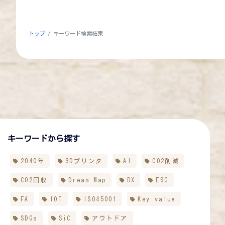
トップ
キーワード検索結果
キーワードから探す
2040年
3Dプリンタ
AI
CO2削減
CO2回収
Dream Map
DX
ESG
FA
IOT
ISO45001
Key value
SDGs
SiC
アウトドア