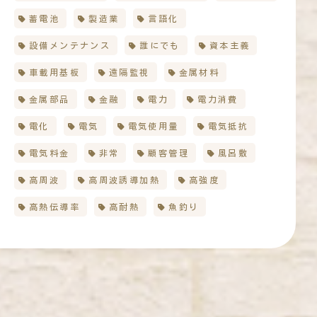
蓄電池
製造業
言語化
設備メンテナンス
誰にでも
資本主義
車載用基板
遠隔監視
金属材料
金属部品
金融
電力
電力消費
電化
電気
電気使用量
電気抵抗
電気料金
非常
顧客管理
風呂敷
高周波
高周波誘導加熱
高強度
高熱伝導率
高耐熱
魚釣り