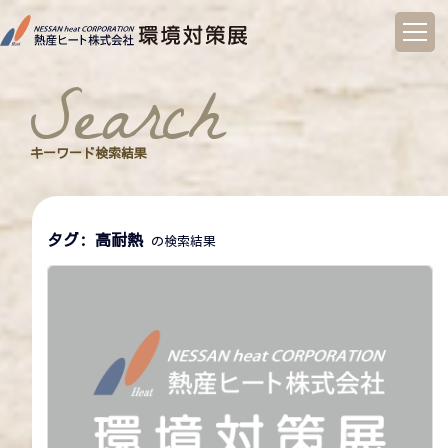
コ
ン
search
テ
ン
ツ
へ
キーワード検索結果
ス
キ
ッ
プ
タグ:
高耐熱
の検索結果